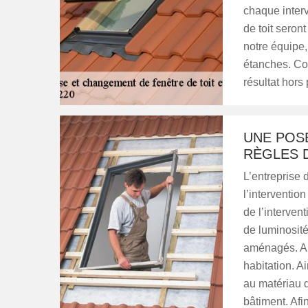
chaque inter
de toit seron
notre équipe,
étanches. Con
résultat hors 
UNE POSE
RÈGLES D
L’entreprise 
l’intervention
de l’intervent
de luminosité
aménagés. A p
habitation. A
au matériau d
bâtiment. Afi