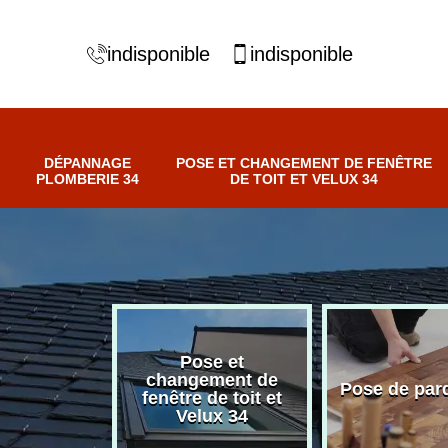
indisponible
indisponible
DÉPANNAGE
POSE ET CHANGEMENT DE FENÊTRE
PLOMBERIE 34
DE TOIT ET VELUX 34
Pose et
nnage
changement de
Pose de par
erie 34
fenêtre de toit et
Velux 34