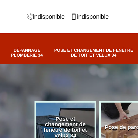
indisponible
indisponible
DÉPANNAGE
POSE ET CHANGEMENT DE FENÊTRE
PLOMBERIE 34
DE TOIT ET VELUX 34
Pose et
nnage
changement de
Pose de par
erie 34
fenêtre de toit et
Velux 34