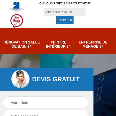
ON VOUS RAPPELLE GRATUITEMENT
RÉNOVATION SALLE
PEINTRE
ENTREPRISE DE
DE BAIN 34
INTÉRIEUR 34
MÉNAGE 34
DEVIS GRATUIT
e de
Entreprise de
Peintre intérieur 34
ménage 34