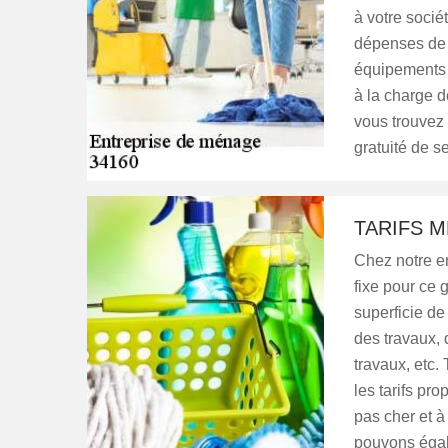
à votre socié
dépenses de n
équipements e
à la charge d
vous trouvez
gratuité de se
TARIFS M
Chez notre en
fixe pour ce g
superficie de 
des travaux, 
travaux, etc.
les tarifs pr
pas cher et à
pouvons égal