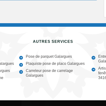
AUTRES SERVICES
Pose de parquet Galargues
Entr
Gala
alargues
Plaquiste pose de placo Galargues
Arti
argues
Carreleur pose de carrelage
fenê
Galargues
ne
341