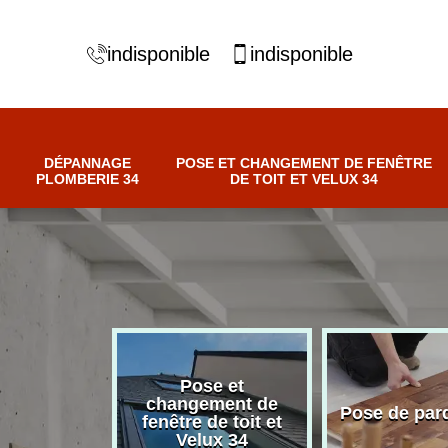
indisponible
indisponible
DÉPANNAGE
POSE ET CHANGEMENT DE FENÊTRE
PLOMBERIE 34
DE TOIT ET VELUX 34
Pose et
nnage
changement de
Pose de par
erie 34
fenêtre de toit et
Velux 34