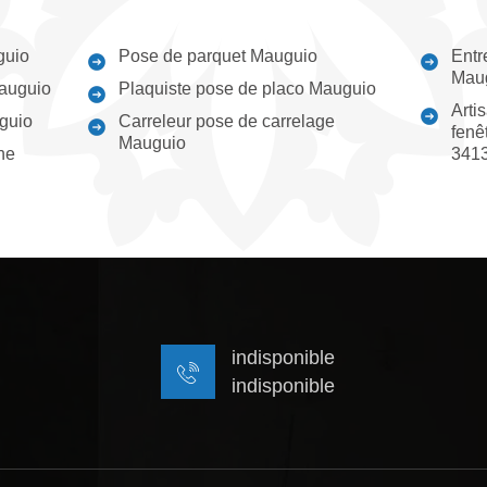
guio
Pose de parquet Mauguio
Entr
Mau
Mauguio
Plaquiste pose de placo Mauguio
Arti
guio
Carreleur pose de carrelage
fenê
Mauguio
ne
341
indisponible
indisponible