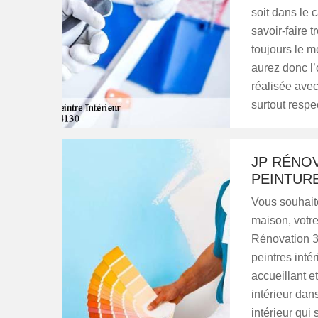
soit dans le 
savoir-faire 
toujours le m
aurez donc l’
réalisée ave
surtout resp
JP RÉNOV
PEINTUR
Vous souhait
maison, votr
Rénovation 3
peintres intér
accueillant e
intérieur dans
intérieur qui