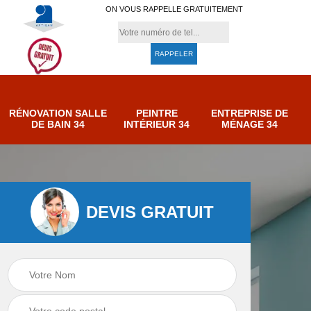
ON VOUS RAPPELLE GRATUITEMENT
RÉNOVATION SALLE
PEINTRE
ENTREPRISE DE
DE BAIN 34
INTÉRIEUR 34
MÉNAGE 34
DEVIS GRATUIT
e de
Entreprise de
Peintre intérieur 34
ménage 34