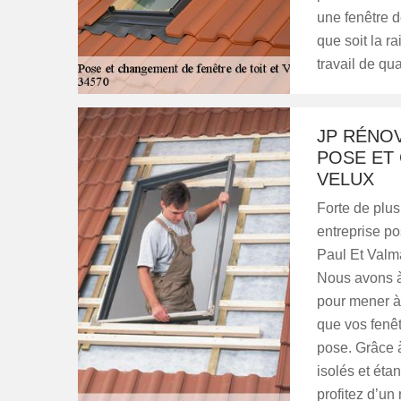
une fenêtre d
que soit la r
travail de qua
JP RÉNOV
POSE ET
VELUX
Forte de plu
entreprise po
Paul Et Valma
Nous avons à
pour mener à
que vos fenêt
pose. Grâce à
isolés et éta
profitez d’un 