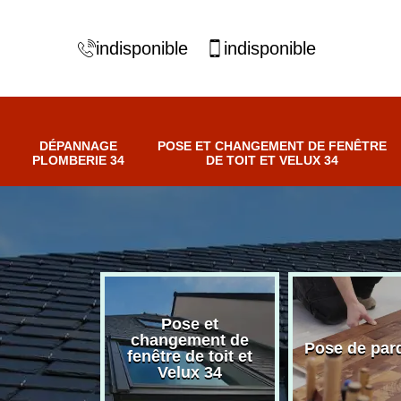
indisponible
indisponible
DÉPANNAGE
POSE ET CHANGEMENT DE FENÊTRE
PLOMBERIE 34
DE TOIT ET VELUX 34
Pose et
nnage
changement de
Pose de par
erie 34
fenêtre de toit et
Velux 34