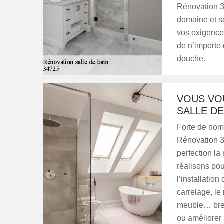
Rénovation 34
domaine et so
vos exigences
de n’importe 
douche.
VOUS VO
SALLE DE
Forte de nom
Rénovation 34
perfection la
réalisons pou
l’installatio
carrelage, le
meuble… bref 
ou améliorer 