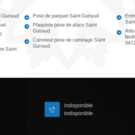
t Guiraud
Pose de parquet Saint Guiraud
Entr
Sain
aud
Plaquiste pose de placo Saint
Guiraud
Arti
t
fenê
Carreleur pose de carrelage Saint
347
Guiraud
ne Saint
indisponible
indisponible