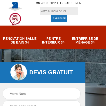
ON VOUS RAPPELLE GRATUITEMENT
RÉNOVATION SALLE
PEINTRE
ENTREPRISE DE
DE BAIN 34
INTÉRIEUR 34
MÉNAGE 34
DEVIS GRATUIT
e de
Entreprise de
Peintre intérieur 34
ménage 34