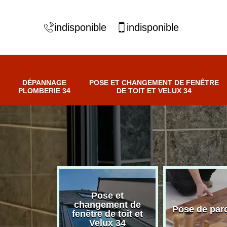
indisponible
indisponible
DÉPANNAGE
POSE ET CHANGEMENT DE FENÊTRE
PLOMBERIE 34
DE TOIT ET VELUX 34
Pose et
nnage
changement de
Pose de par
erie 34
fenêtre de toit et
Velux 34