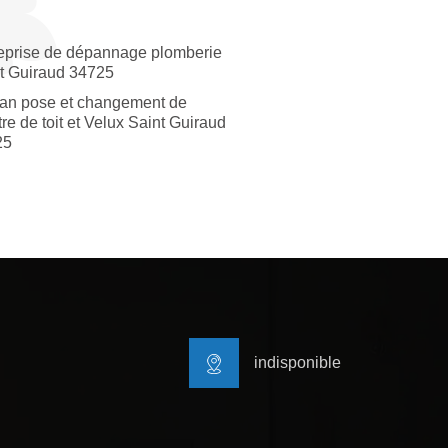
eprise de dépannage plomberie
t Guiraud 34725
san pose et changement de
tre de toit et Velux Saint Guiraud
25
indisponible