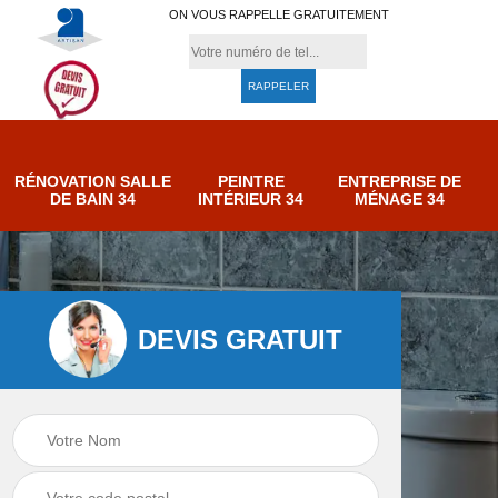
ON VOUS RAPPELLE GRATUITEMENT
RÉNOVATION SALLE
PEINTRE
ENTREPRISE DE
DE BAIN 34
INTÉRIEUR 34
MÉNAGE 34
DEVIS GRATUIT
e de
Entreprise de
Peintre intérieur 34
ménage 34