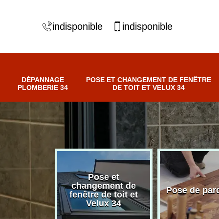
indisponible
indisponible
DÉPANNAGE
POSE ET CHANGEMENT DE FENÊTRE
PLOMBERIE 34
DE TOIT ET VELUX 34
Pose et
nnage
changement de
Pose de par
erie 34
fenêtre de toit et
Velux 34