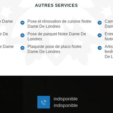
AUTRES SERVICES
re Dame
Pose et rénovation de cuisine Notre
Carr
Dame De Londres
Dam
me De
Pose de parquet Notre Dame De
Entr
Londres
Notr
re Dame
Plaquiste pose de placo Notre
Arti
Dame De Londres
fenê
De L
indisponible
indisponible