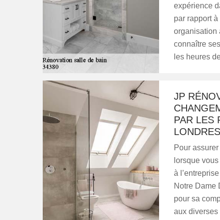
expérience da
par rapport à
organisation 
connaître ses
les heures d
JP RÉNOV
CHANGEME
PAR LES
LONDRES 
Pour assurer 
lorsque vous
à l’entrepri
Notre Dame D
pour sa comp
aux diverses 