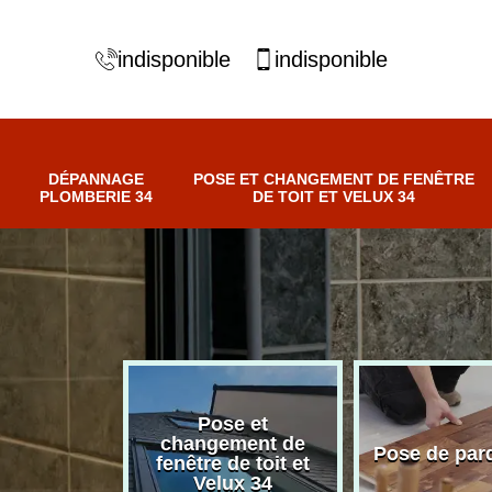
indisponible
indisponible
DÉPANNAGE
POSE ET CHANGEMENT DE FENÊTRE
PLOMBERIE 34
DE TOIT ET VELUX 34
Pose et
nnage
changement de
Pose de par
erie 34
fenêtre de toit et
Velux 34