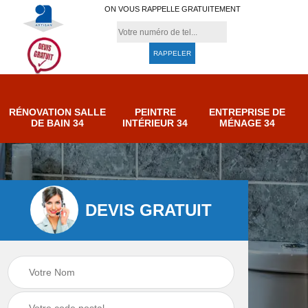
ON VOUS RAPPELLE GRATUITEMENT
RÉNOVATION SALLE
PEINTRE
ENTREPRISE DE
DE BAIN 34
INTÉRIEUR 34
MÉNAGE 34
DEVIS GRATUIT
e de
Entreprise de
Peintre intérieur 34
ménage 34