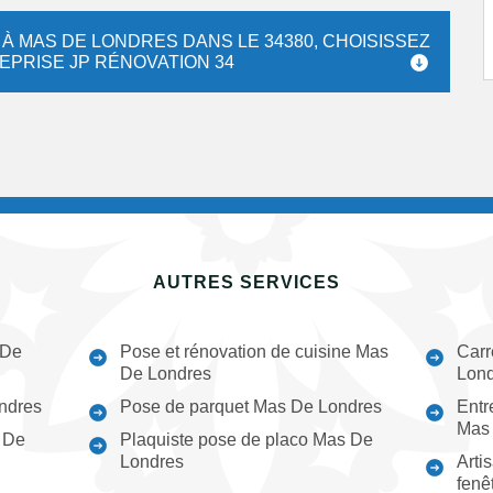
 À MAS DE LONDRES DANS LE 34380, CHOISISSEZ
REPRISE JP RÉNOVATION 34
AUTRES SERVICES
 De
Pose et rénovation de cuisine Mas
Carr
De Londres
Lond
ondres
Pose de parquet Mas De Londres
Entr
Mas 
 De
Plaquiste pose de placo Mas De
Londres
Arti
fenê