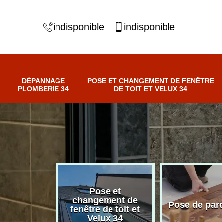
indisponible
indisponible
DÉPANNAGE
POSE ET CHANGEMENT DE FENÊTRE
PLOMBERIE 34
DE TOIT ET VELUX 34
Pose et
nnage
changement de
Pose de par
erie 34
fenêtre de toit et
Velux 34