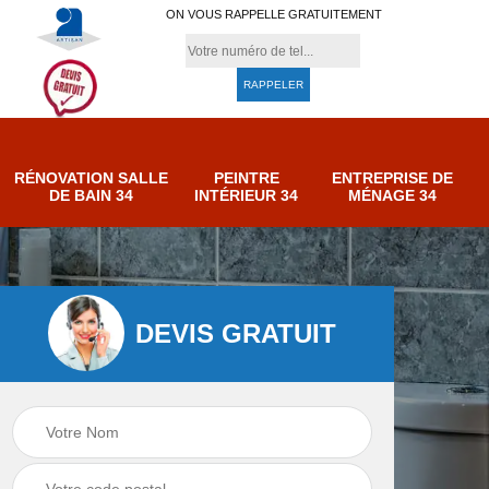
ON VOUS RAPPELLE GRATUITEMENT
RÉNOVATION SALLE
PEINTRE
ENTREPRISE DE
DE BAIN 34
INTÉRIEUR 34
MÉNAGE 34
DEVIS GRATUIT
e de
Entreprise de
Peintre intérieur 34
ménage 34