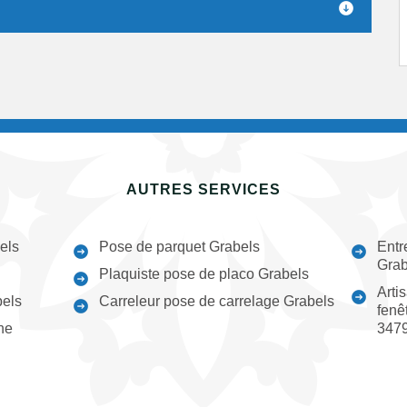
AUTRES SERVICES
els
Pose de parquet Grabels
Entr
Grab
Plaquiste pose de placo Grabels
Arti
bels
Carreleur pose de carrelage Grabels
fenê
ne
347