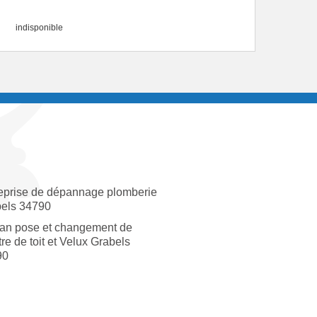
indisponible
eprise de dépannage plomberie
els 34790
san pose et changement de
tre de toit et Velux Grabels
90