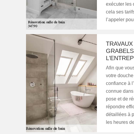
exécuter les 
cela ses tari
l’appeler po
TRAVAUX 
GRABELS 
L’ENTREP
Afin que vous
votre douche à
confiance à l
connue dans t
pose et de ré
répondre effi
détaillées à 
les heures d