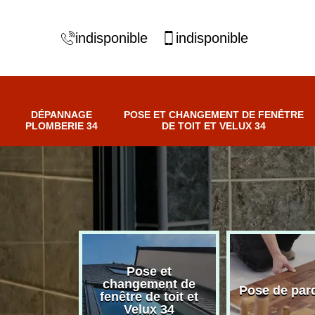
indisponible
indisponible
DÉPANNAGE
POSE ET CHANGEMENT DE FENÊTRE
PLOMBERIE 34
DE TOIT ET VELUX 34
Pose et
nnage
changement de
Pose de par
erie 34
fenêtre de toit et
Velux 34