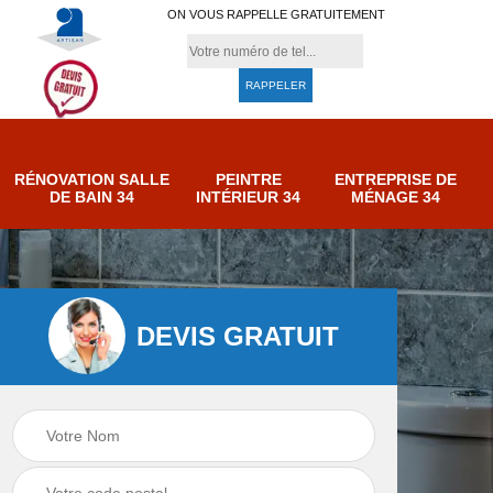
ON VOUS RAPPELLE GRATUITEMENT
RÉNOVATION SALLE
PEINTRE
ENTREPRISE DE
DE BAIN 34
INTÉRIEUR 34
MÉNAGE 34
DEVIS GRATUIT
e de
Entreprise de
Peintre intérieur 34
ménage 34