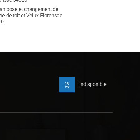
san pose et changement de
tre de toit et Velux Florensac
10
indisponible