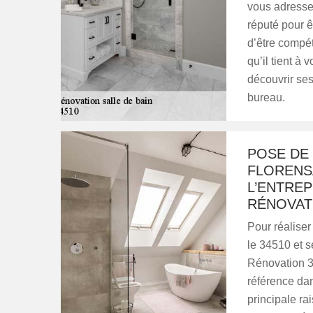
vous adresser
réputé pour êt
d’être compéte
qu’il tient à
découvrir ses
bureau.
POSE DE
FLORENSA
L’ENTREP
RÉNOVAT
Pour réalise
le 34510 et s
Rénovation 34
référence dan
principale ra