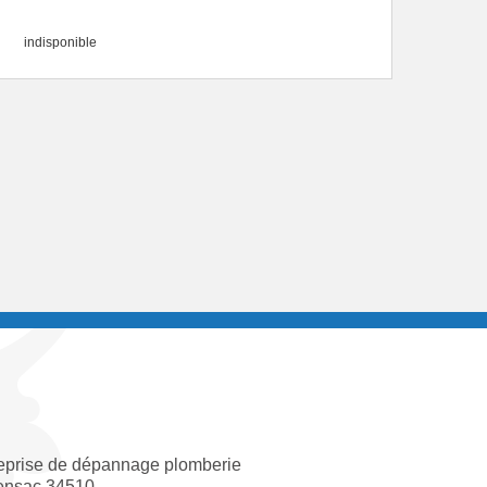
indisponible
eprise de dépannage plomberie
ensac 34510