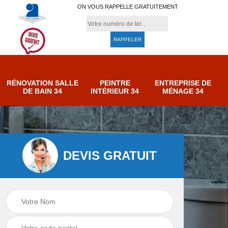
ON VOUS RAPPELLE GRATUITEMENT
RÉNOVATION SALLE
PEINTRE
ENTREPRISE DE
DE BAIN 34
INTÉRIEUR 34
MÉNAGE 34
DEVIS GRATUIT
e de
Entreprise de
Peintre intérieur 34
ménage 34