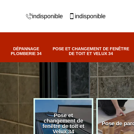
indisponible
indisponible
DÉPANNAGE
POSE ET CHANGEMENT DE FENÊTRE
PLOMBERIE 34
DE TOIT ET VELUX 34
Pose et
nnage
changement de
Pose de par
erie 34
fenêtre de toit et
Velux 34