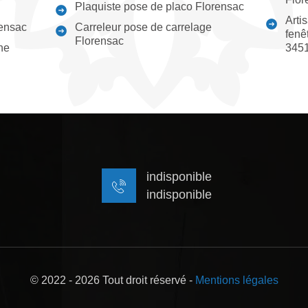
Plaquiste pose de placo Florensac
Arti
ensac
Carreleur pose de carrelage
fenê
Florensac
ne
345
indisponible
indisponible
© 2022 - 2026 Tout droit réservé -
Mentions légales