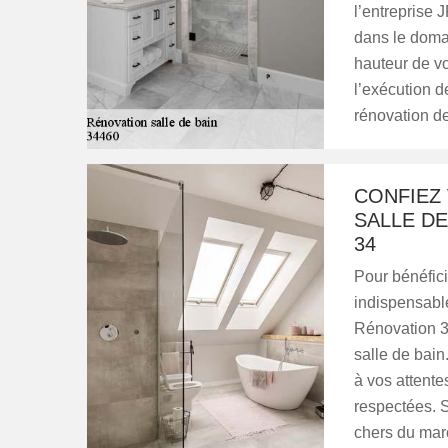
l’entreprise 
dans le domai
hauteur de vo
l’exécution d
rénovation d
CONFIEZ
SALLE DE
34
Pour bénéfici
indispensable
Rénovation 34
salle de bain
à vos attentes
respectées. S
chers du mar