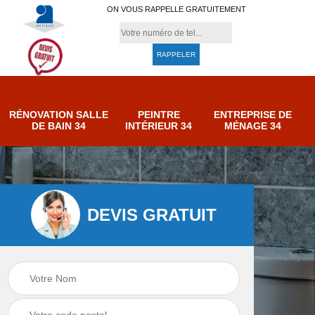
ON VOUS RAPPELLE GRATUITEMENT
RÉNOVATION SALLE
PEINTRE
ENTREPRISE DE
DE BAIN 34
INTÉRIEUR 34
MÉNAGE 34
DEVIS GRATUIT
e de
Entreprise de
Peintre intérieur 34
ménage 34