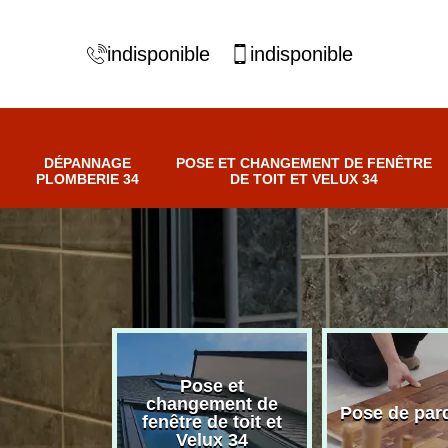
indisponible
indisponible
DÉPANNAGE
POSE ET CHANGEMENT DE FENÊTRE
PLOMBERIE 34
DE TOIT ET VELUX 34
Pose et
nnage
changement de
Pose de par
erie 34
fenêtre de toit et
Velux 34