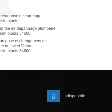
eleur pose de carrelage
siniojouls
eprise de dépannage plomberie
siniojouls 34600
san pose et changement de
re de toit et Velux
siniojouls 34600
indisponible