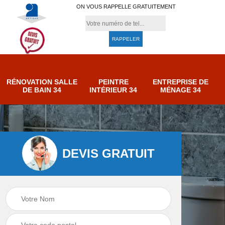
ON VOUS RAPPELLE GRATUITEMENT
RÉNOVATION SALLE
PEINTRE
ENTREPRISE DE
DE BAIN 34
INTÉRIEUR 34
MÉNAGE 34
DEVIS GRATUIT
e de
Entreprise de
Peintre intérieur 34
ménage 34