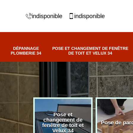
indisponible
indisponible
DÉPANNAGE
POSE ET CHANGEMENT DE FENÊTRE
PLOMBERIE 34
DE TOIT ET VELUX 34
Pose et
nnage
changement de
Pose de par
erie 34
fenêtre de toit et
Velux 34