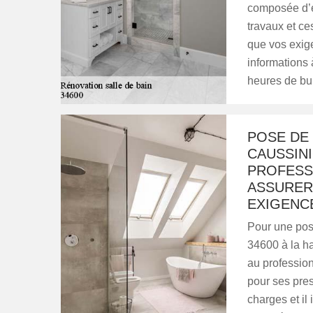
composée d’é
travaux et ces
que vos exig
informations 
heures de bu
POSE DE 
CAUSSINI
PROFESS
ASSURERA
EXIGENC
Pour une pose
34600 à la h
au profession
pour ses pres
charges et il 