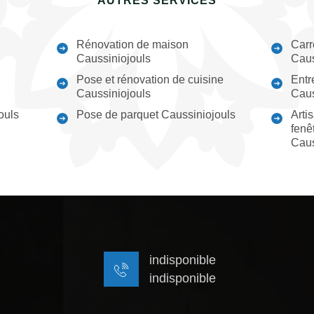
AUTRES SERVICES
Rénovation de maison
Carr
Caussiniojouls
Caus
Pose et rénovation de cuisine
Entr
Caussiniojouls
Caus
ouls
Pose de parquet Caussiniojouls
Arti
fenêt
Caus
indisponible
indisponible