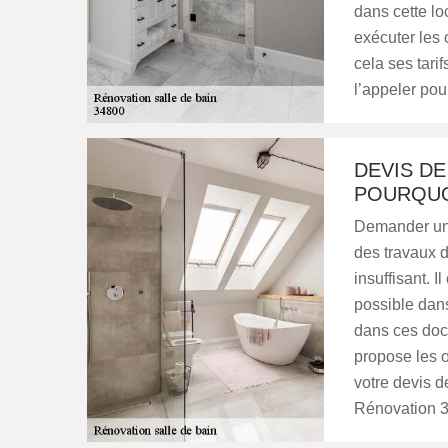
dans cette loc
exécuter les 
cela ses tari
l’appeler po
DEVIS DE
POURQUO
Demander un 
des travaux d
insuffisant. I
possible dans
dans ces docu
propose les o
votre devis d
Rénovation 3