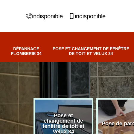
indisponible
indisponible
DÉPANNAGE
POSE ET CHANGEMENT DE FENÊTRE
PLOMBERIE 34
DE TOIT ET VELUX 34
Pose et
nnage
changement de
Pose de par
erie 34
fenêtre de toit et
Velux 34