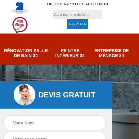
ON VOUS RAPPELLE GRATUITEMENT
RÉNOVATION SALLE
PEINTRE
ENTREPRISE DE
DE BAIN 34
INTÉRIEUR 34
MÉNAGE 34
DEVIS GRATUIT
e de
Entreprise de
Peintre intérieur 34
ménage 34