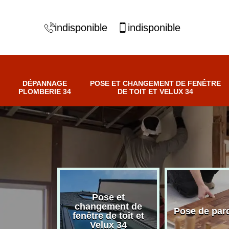
indisponible
indisponible
DÉPANNAGE
POSE ET CHANGEMENT DE FENÊTRE
PLOMBERIE 34
DE TOIT ET VELUX 34
Pose et
nnage
changement de
Pose de par
erie 34
fenêtre de toit et
Velux 34