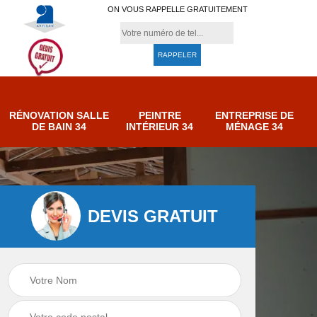
ON VOUS RAPPELLE GRATUITEMENT
RÉNOVATION SALLE
PEINTRE
ENTREPRISE DE
DE BAIN 34
INTÉRIEUR 34
MÉNAGE 34
DEVIS GRATUIT
e de
Entreprise de
Peintre intérieur 34
ménage 34