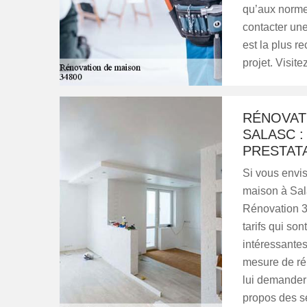
qu’aux normes
contacter une
est la plus 
projet. Visite
RÉNOVATI
SALASC :
PRESTAT
Si vous envi
maison à Sal
Rénovation 34
tarifs qui son
intéressantes,
mesure de rép
lui demander 
propos des se