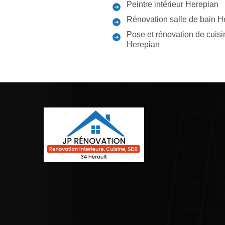
Peintre intérieur Herepian
Rénovation salle de bain H
Pose et rénovation de cuisi
Herepian