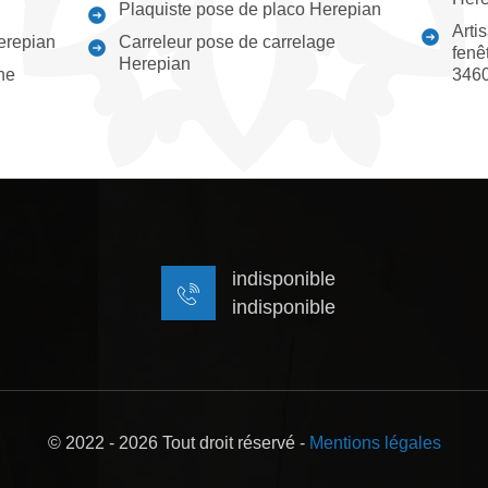
Plaquiste pose de placo Herepian
Arti
erepian
Carreleur pose de carrelage
fenê
Herepian
ne
346
indisponible
indisponible
© 2022 - 2026 Tout droit réservé -
Mentions légales