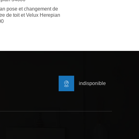
san pose et changement de
tre de toit et Velux Herepian
00
indisponible