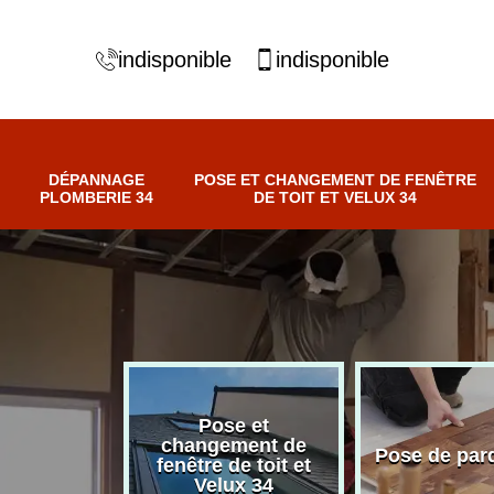
indisponible
indisponible
DÉPANNAGE
POSE ET CHANGEMENT DE FENÊTRE
PLOMBERIE 34
DE TOIT ET VELUX 34
Pose et
nnage
changement de
Pose de par
erie 34
fenêtre de toit et
Velux 34