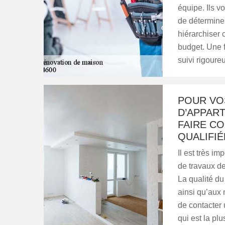
équipe. Ils v
de déterminer
hiérarchiser 
budget. Une f
suivi rigoure
POUR VO
D’APPART
FAIRE CO
QUALIFIÉ
Il est très im
de travaux d
La qualité du
ainsi qu’aux 
de contacter
qui est la p