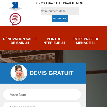
ON VOUS RAPPELLE GRATUITEMENT
RÉNOVATION SALLE
PEINTRE
ENTREPRISE DE
DE BAIN 34
INTÉRIEUR 34
MÉNAGE 34
DEVIS GRATUIT
e de
Entreprise de
Peintre intérieur 34
ménage 34