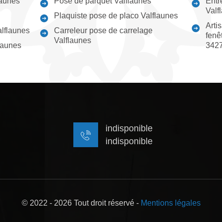
launes
Pose de parquet Valflaunes
Entr
Valf
Plaquiste pose de placo Valflaunes
Arti
alflaunes
Carreleur pose de carrelage
fenê
Valflaunes
launes
342
indisponible
indisponible
© 2022 - 2026 Tout droit réservé -
Mentions légales