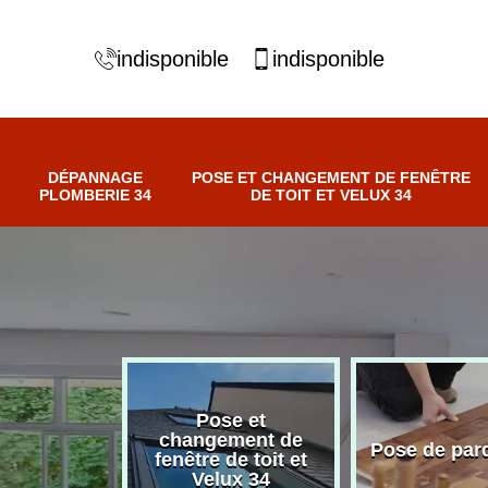
indisponible
indisponible
DÉPANNAGE
POSE ET CHANGEMENT DE FENÊTRE
PLOMBERIE 34
DE TOIT ET VELUX 34
Pose et
changement de
Pose de parquet 3
4
fenêtre de toit et
Velux 34