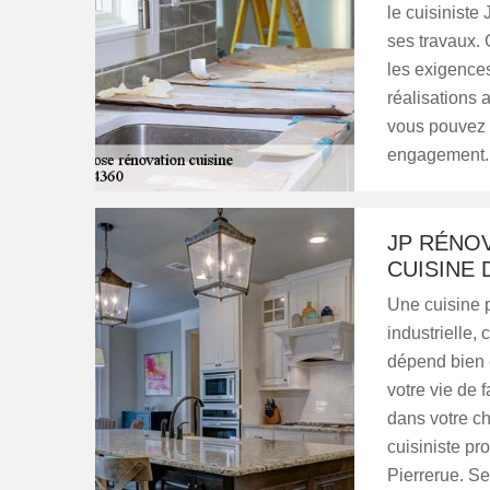
le cuisinist
ses travaux. 
les exigences
réalisations 
vous pouvez 
engagement.
JP RÉNOV
CUISINE 
Une cuisine p
industrielle,
dépend bien e
votre vie de 
dans votre c
cuisiniste pr
Pierrerue. Se