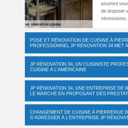
pourront vous
de disposer 
nécessaires, 
POSE ET RÉNOVATION DE CUISINE À PIERR
PROFESSIONNEL JP RÉNOVATION 34 MET À
JP RÉNOVATION 34, UN CUISINISTE PROF
CUISINE À L’AMÉRICAINE
JP RÉNOVATION 34, UNE ENTREPRISE DE 
LE MARCHÉ EN PROPOSANT DES PRESTAT
CHANGEMENT DE CUISINE À PIERRERUE DA
S’ADRESSER À L’ENTREPRISE JP RÉNOVAT