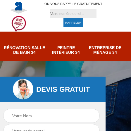
ON VOUS RAPPELLE GRATUITEMENT
RÉNOVATION SALLE
PEINTRE
ENTREPRISE DE
DE BAIN 34
INTÉRIEUR 34
MÉNAGE 34
DEVIS GRATUIT
e de
Entreprise de
Peintre intérieur 34
ménage 34