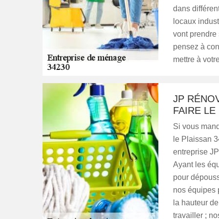
dans différen
locaux indust
vont prendre 
pensez à con
mettre à votr
JP RÉNOV
FAIRE L
Si vous manq
le Plaissan 3
entreprise JP
Ayant les éq
pour dépoussi
nos équipes p
la hauteur de
travailler ; 