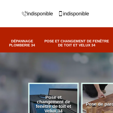
indisponible
indisponible
DÉPANNAGE
POSE ET CHANGEMENT DE FENÊTRE
PLOMBERIE 34
DE TOIT ET VELUX 34
Pose et
nnage
changement de
Pose de par
erie 34
fenêtre de toit et
Velux 34