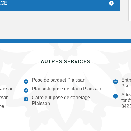
AGE
AUTRES SERVICES
Pose de parquet Plaissan
Entr
Plai
laissan
Plaquiste pose de placo Plaissan
Arti
ssan
Carreleur pose de carrelage
fenê
Plaissan
ne
342