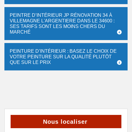
PEINTRE D’INTÉRIEUR JP RÉNOVATION 34 À
VILLEMAGNE L'ARGENTIERE DANS LE 34600 :
SES TARIFS SONT LES MOINS CHERS DU
MARCHÉ
PEINTURE D’INTÉRIEUR : BASEZ LE CHOIX DE
VOTRE PEINTURE SUR LA QUALITÉ PLUTÔT
QUE SUR LE PRIX
Nous localiser