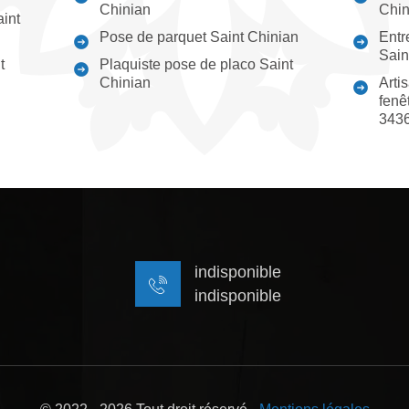
Chinian
Chin
aint
Pose de parquet Saint Chinian
Entr
Sain
t
Plaquiste pose de placo Saint
Chinian
Arti
fenê
343
indisponible
indisponible