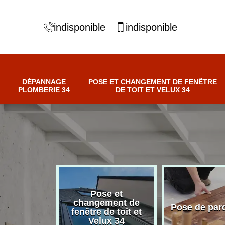
indisponible
indisponible
DÉPANNAGE
POSE ET CHANGEMENT DE FENÊTRE
PLOMBERIE 34
DE TOIT ET VELUX 34
Pose et
nnage
changement de
Pose de par
erie 34
fenêtre de toit et
Velux 34