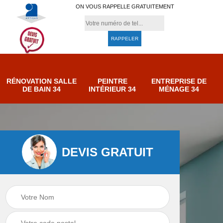
ON VOUS RAPPELLE GRATUITEMENT
RÉNOVATION SALLE
PEINTRE
ENTREPRISE DE
DE BAIN 34
INTÉRIEUR 34
MÉNAGE 34
DEVIS GRATUIT
e de
Entreprise de
Peintre intérieur 34
ménage 34