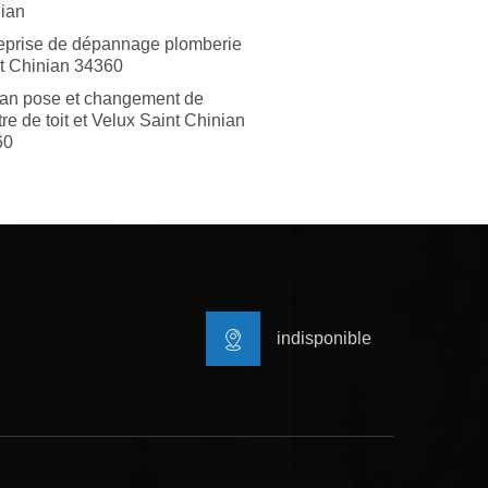
ian
eprise de dépannage plomberie
t Chinian 34360
san pose et changement de
tre de toit et Velux Saint Chinian
60
indisponible