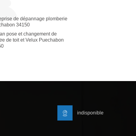
eprise de dépannage plomberie
chabon 34150
san pose et changement de
tre de toit et Velux Puechabon
50
indisponible