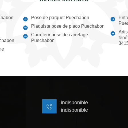
chabon
Pose de parquet Puechabon
Entr
Pue
Plaquiste pose de placo Puechabon
Arti
Carreleur pose de carrelage
fenê
echabon
Puechabon
341
ne
indisponible
indisponible