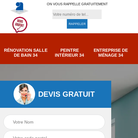
ON VOUS RAPPELLE GRATUITEMENT
RÉNOVATION SALLE
PEINTRE
ENTREPRISE DE
DE BAIN 34
INTÉRIEUR 34
MÉNAGE 34
DEVIS GRATUIT
e de
Entreprise de
Peintre intérieur 34
ménage 34