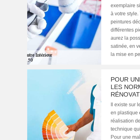
exemplaire si
à votre style.
peintures déc
différentes p
aurez la possi
satinée, en v
la mise en p
POUR UN
LES NOR
RÉNOVAT
Il existe sur
en plastique e
réalisation d
technique qui
Pour une maît