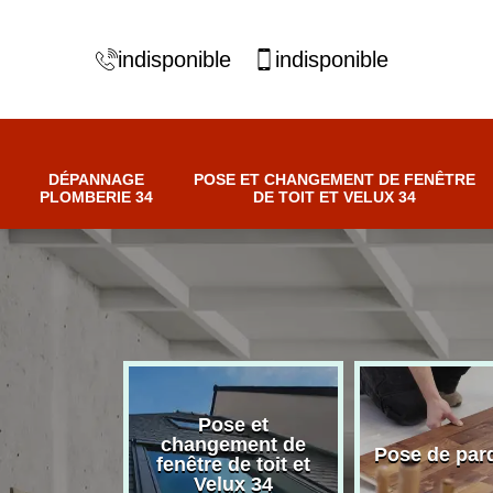
indisponible
indisponible
DÉPANNAGE
POSE ET CHANGEMENT DE FENÊTRE
PLOMBERIE 34
DE TOIT ET VELUX 34
Pose et
nnage
changement de
Pose de par
erie 34
fenêtre de toit et
Velux 34