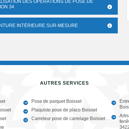
ALISATION DES OPÉRATIONS DE POSE DE
ION 34
EINTURE INTÉRIEURE SUR-MESURE
AUTRES SERVICES
set
Pose de parquet Boisset
Entr
Bois
oisset
Plaquiste pose de placo Boisset
Arti
set
Carreleur pose de carrelage Boisset
fenê
ne
342