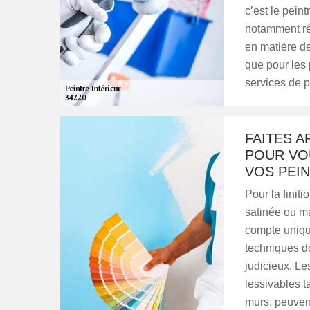
c’est le pein
notamment rép
en matière de
que pour les 
services de p
FAITES A
POUR VOU
VOS PEIN
Pour la finiti
satinée ou ma
compte uniqu
techniques do
judicieux. Le
lessivables t
murs, peuvent