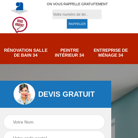
ON VOUS RAPPELLE GRATUITEMENT
RÉNOVATION SALLE
PEINTRE
ENTREPRISE DE
DE BAIN 34
INTÉRIEUR 34
MÉNAGE 34
DEVIS GRATUIT
e de
Entreprise de
Peintre intérieur 34
ménage 34