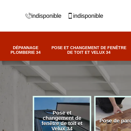
indisponible
indisponible
DÉPANNAGE
POSE ET CHANGEMENT DE FENÊTRE
PLOMBERIE 34
DE TOIT ET VELUX 34
Pose et
nnage
changement de
Pose de par
erie 34
fenêtre de toit et
Velux 34