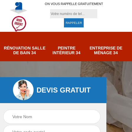
ON VOUS RAPPELLE GRATUITEMENT
RÉNOVATION SALLE
PEINTRE
ENTREPRISE DE
DE BAIN 34
INTÉRIEUR 34
MÉNAGE 34
DEVIS GRATUIT
Entreprise de
Dépannage
r 34
ménage 34
plomberie 34