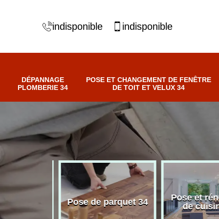
indisponible
indisponible
DÉPANNAGE
POSE ET CHANGEMENT DE FENÊTRE
PLOMBERIE 34
DE TOIT ET VELUX 34
e et
ment de
Pose et rén
Pose de parquet 34
de toit et
de cuisin
ux 34